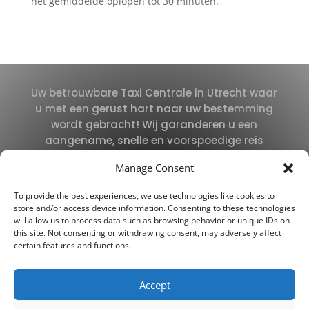
het gemiddelde oplopen tot 30 minuten.
Uw betrouwbare Taxi Centrale in Utrecht waar
u met een gerust hart naar uw bestemming
wordt gebracht! Wij garanderen u een
aangename, snelle en voorspoedige reis
tegen het beste tarief.
Manage Consent
To provide the best experiences, we use technologies like cookies to
store and/or access device information. Consenting to these technologies
Telefoon:
+31 30 20 72 725
will allow us to process data such as browsing behavior or unique IDs on
E-mail:
info@taxibusutrecht.com
this site. Not consenting or withdrawing consent, may adversely affect
certain features and functions.
Accept