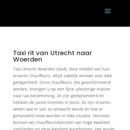
Taxi rit van Utrecht naar
Woerden
Taxi Utrecht Woerden biedt, door middel van hun
ervaren chauffeurs, altijd zakelijk vervoer voor elke
gelegenheid. Onze chauffeurs, die geüniformeerd
werken, brengen u op een fijne, plezierige manier
naar uw bestemming. Ze zijn gediplomeerd en
hebben de juiste licenties in bezit. Ze zijn ervaren,
weten wat er van ze verwacht wordt en hoe er
gehandeld moet worden in elke situatie. Hierdoor
kunnen wij chauffeursdiensten van hoge kwaliteit
aanbieden en deze kwaliteit waarborgen. Het maakt