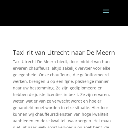
Taxi rit van Utrecht naar De Meern
Taxi Utrecht De Meern biedt, door middel van hun
ervaren chauffeurs, altijd zakelijk vervoer voor elke
gelegenheid. Onze chauffeurs, die geüniformeerd
werken, brengen u op een fijne, plezierige manier
naar uw bestemming. Ze zijn gediplomeerd en
hebben de juiste licenties in bezit. Ze zijn ervaren,
weten wat er van ze verwacht wordt en hoe er
gehandeld moet worden in elke situatie. Hierdoor
kunnen wij chauffeursdiensten van hoge kwaliteit
aanbieden en deze kwaliteit waarborgen. Het maakt
niet uit naar welk soort vervoer u op zoek bent, de