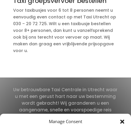
Taxi groepsvervoer bestellen
Voor taxibusjes voor 6 tot 8 personen neemt u
eenvoudig even contact op met Taxi Utrecht op
030 – 20 72 725. Wilt u een taxibusje bestellen
voor 8+ personen, dan kunt u vanzelfsprekend
ook bij ons terecht voor vervoer op maat. Wij
maken dan graag een vrijblijvende prijsopgave
voor u.
Uw betrouwbare Taxi Centrale in Utrecht waar
u met een gerust hart naar uw bestemming
wordt gebracht! Wij garanderen u een
aangename, snelle en voorspoedige reis
tegen het beste tarief.
Manage Consent